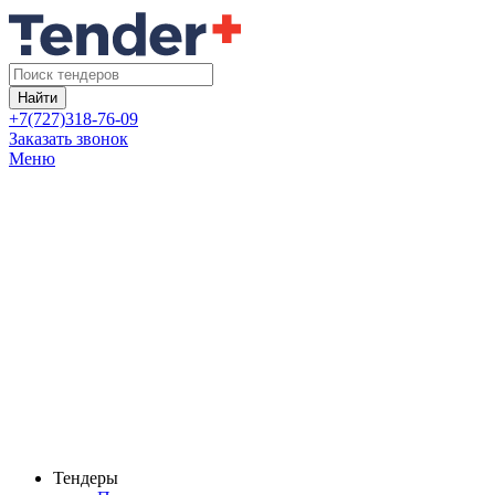
Найти
+7(727)318-76-09
Заказать звонок
Меню
Тендеры