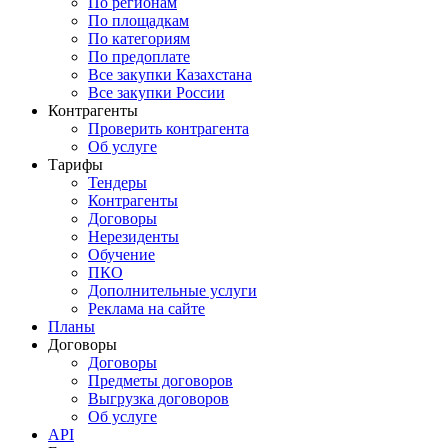
По регионам
По площадкам
По категориям
По предоплате
Все закупки Казахстана
Все закупки России
Контрагенты
Проверить контрагента
Об услуге
Тарифы
Тендеры
Контрагенты
Договоры
Нерезиденты
Обучение
ПКО
Дополнительные услуги
Реклама на сайте
Планы
Договоры
Договоры
Предметы договоров
Выгрузка договоров
Об услуге
API