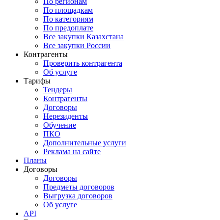
По регионам
По площадкам
По категориям
По предоплате
Все закупки Казахстана
Все закупки России
Контрагенты
Проверить контрагента
Об услуге
Тарифы
Тендеры
Контрагенты
Договоры
Нерезиденты
Обучение
ПКО
Дополнительные услуги
Реклама на сайте
Планы
Договоры
Договоры
Предметы договоров
Выгрузка договоров
Об услуге
API