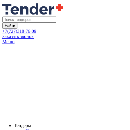
Найти
+7(727)318-76-09
Заказать звонок
Меню
Тендеры