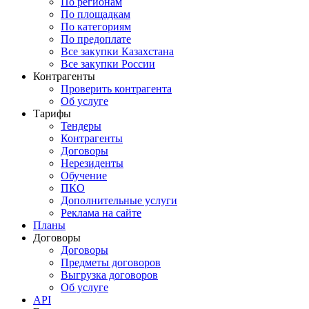
По регионам
По площадкам
По категориям
По предоплате
Все закупки Казахстана
Все закупки России
Контрагенты
Проверить контрагента
Об услуге
Тарифы
Тендеры
Контрагенты
Договоры
Нерезиденты
Обучение
ПКО
Дополнительные услуги
Реклама на сайте
Планы
Договоры
Договоры
Предметы договоров
Выгрузка договоров
Об услуге
API