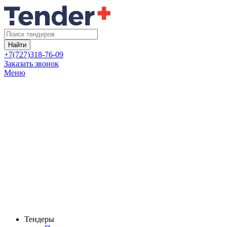
Найти
+7(727)318-76-09
Заказать звонок
Меню
Тендеры