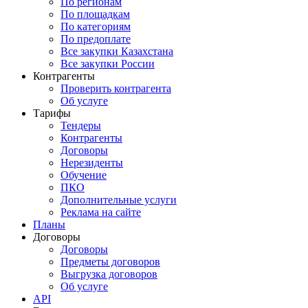
По регионам
По площадкам
По категориям
По предоплате
Все закупки Казахстана
Все закупки России
Контрагенты
Проверить контрагента
Об услуге
Тарифы
Тендеры
Контрагенты
Договоры
Нерезиденты
Обучение
ПКО
Дополнительные услуги
Реклама на сайте
Планы
Договоры
Договоры
Предметы договоров
Выгрузка договоров
Об услуге
API