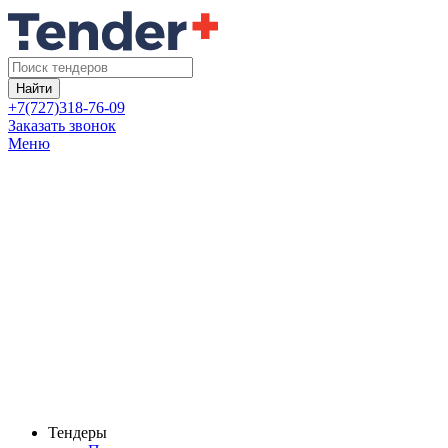
Найти
+7(727)318-76-09
Заказать звонок
Меню
Тендеры