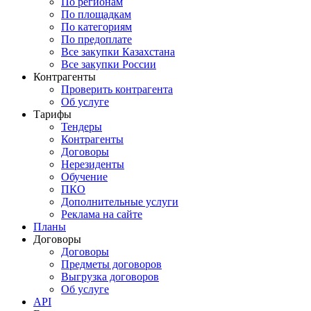
По регионам
По площадкам
По категориям
По предоплате
Все закупки Казахстана
Все закупки России
Контрагенты
Проверить контрагента
Об услуге
Тарифы
Тендеры
Контрагенты
Договоры
Нерезиденты
Обучение
ПКО
Дополнительные услуги
Реклама на сайте
Планы
Договоры
Договоры
Предметы договоров
Выгрузка договоров
Об услуге
API