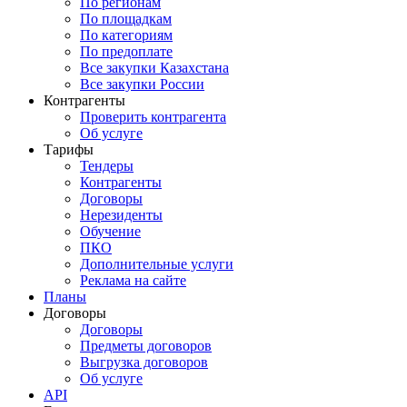
По регионам
По площадкам
По категориям
По предоплате
Все закупки Казахстана
Все закупки России
Контрагенты
Проверить контрагента
Об услуге
Тарифы
Тендеры
Контрагенты
Договоры
Нерезиденты
Обучение
ПКО
Дополнительные услуги
Реклама на сайте
Планы
Договоры
Договоры
Предметы договоров
Выгрузка договоров
Об услуге
API