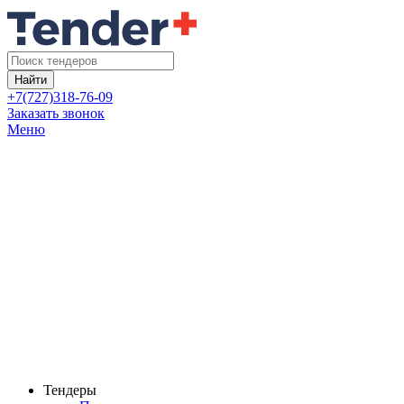
Найти
+7(727)318-76-09
Заказать звонок
Меню
Тендеры