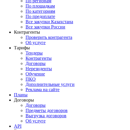
По регионам
По площадкам
По категориям
По предоплате
Все закупки Казахстана
Все закупки России
Контрагенты
Проверить контрагента
Об услуге
Тарифы
Тендеры
Контрагенты
Договоры
Нерезиденты
Обучение
ПКО
Дополнительные услуги
Реклама на сайте
Планы
Договоры
Договоры
Предметы договоров
Выгрузка договоров
Об услуге
API