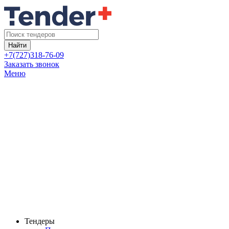
Найти
+7(727)318-76-09
Заказать звонок
Меню
Тендеры