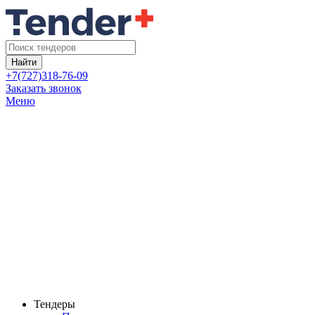
Найти
+7(727)318-76-09
Заказать звонок
Меню
Тендеры