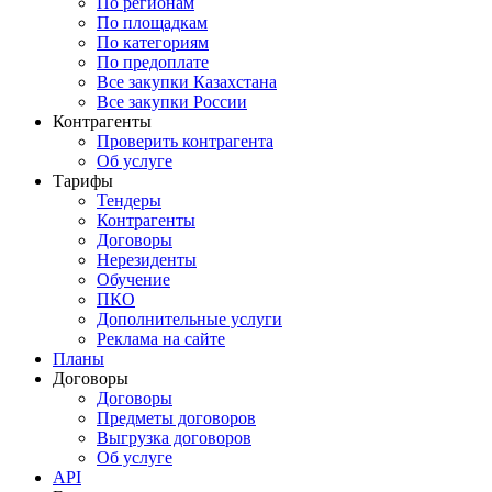
По регионам
По площадкам
По категориям
По предоплате
Все закупки Казахстана
Все закупки России
Контрагенты
Проверить контрагента
Об услуге
Тарифы
Тендеры
Контрагенты
Договоры
Нерезиденты
Обучение
ПКО
Дополнительные услуги
Реклама на сайте
Планы
Договоры
Договоры
Предметы договоров
Выгрузка договоров
Об услуге
API