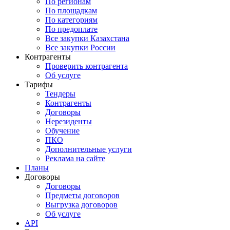
По регионам
По площадкам
По категориям
По предоплате
Все закупки Казахстана
Все закупки России
Контрагенты
Проверить контрагента
Об услуге
Тарифы
Тендеры
Контрагенты
Договоры
Нерезиденты
Обучение
ПКО
Дополнительные услуги
Реклама на сайте
Планы
Договоры
Договоры
Предметы договоров
Выгрузка договоров
Об услуге
API