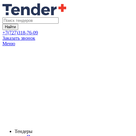
Найти
+7(727)318-76-09
Заказать звонок
Меню
Тендеры