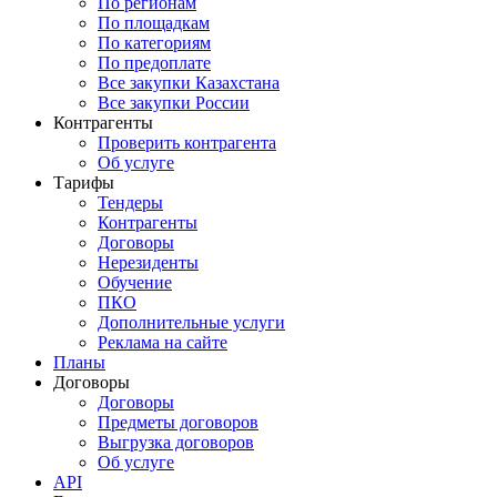
По регионам
По площадкам
По категориям
По предоплате
Все закупки Казахстана
Все закупки России
Контрагенты
Проверить контрагента
Об услуге
Тарифы
Тендеры
Контрагенты
Договоры
Нерезиденты
Обучение
ПКО
Дополнительные услуги
Реклама на сайте
Планы
Договоры
Договоры
Предметы договоров
Выгрузка договоров
Об услуге
API