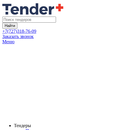
Найти
+7(727)318-76-09
Заказать звонок
Меню
Тендеры