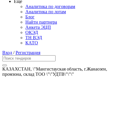
Еще
Аналитика по договорам
Аналитика по лотам
Блог
Найти партнера
Анкета ЭЦП
ОКЭД
ТН ВЭД
КАТО
Вход
/
Регистрация
КАЗАХСТАН, \"Мангистауская область, г.Жанаозен,
промзона, склад ТОО \"\"УДТВ\"\"\"