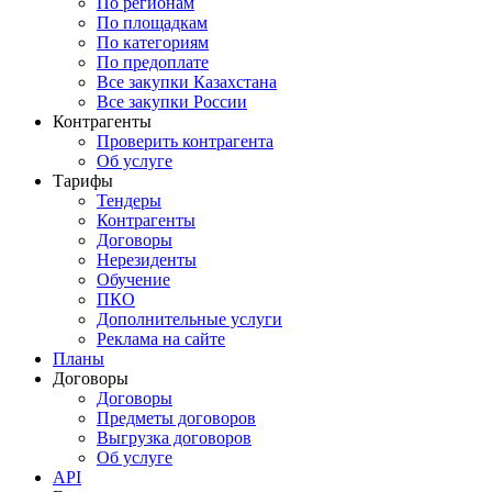
По регионам
По площадкам
По категориям
По предоплате
Все закупки Казахстана
Все закупки России
Контрагенты
Проверить контрагента
Об услуге
Тарифы
Тендеры
Контрагенты
Договоры
Нерезиденты
Обучение
ПКО
Дополнительные услуги
Реклама на сайте
Планы
Договоры
Договоры
Предметы договоров
Выгрузка договоров
Об услуге
API