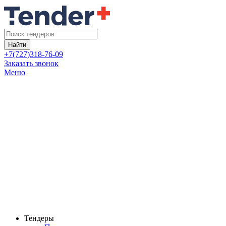
Найти
+7(727)318-76-09
Заказать звонок
Меню
Тендеры