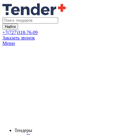
Найти
+7(727)318-76-09
Заказать звонок
Меню
Тендеры