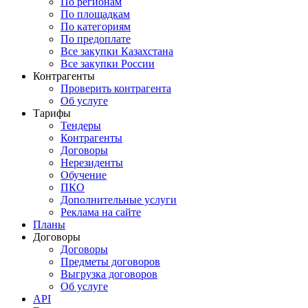
По регионам
По площадкам
По категориям
По предоплате
Все закупки Казахстана
Все закупки России
Контрагенты
Проверить контрагента
Об услуге
Тарифы
Тендеры
Контрагенты
Договоры
Нерезиденты
Обучение
ПКО
Дополнительные услуги
Реклама на сайте
Планы
Договоры
Договоры
Предметы договоров
Выгрузка договоров
Об услуге
API