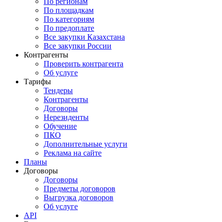
По регионам
По площадкам
По категориям
По предоплате
Все закупки Казахстана
Все закупки России
Контрагенты
Проверить контрагента
Об услуге
Тарифы
Тендеры
Контрагенты
Договоры
Нерезиденты
Обучение
ПКО
Дополнительные услуги
Реклама на сайте
Планы
Договоры
Договоры
Предметы договоров
Выгрузка договоров
Об услуге
API