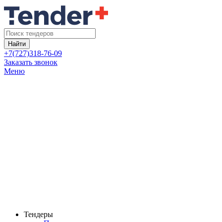
Найти
+7(727)318-76-09
Заказать звонок
Меню
Тендеры