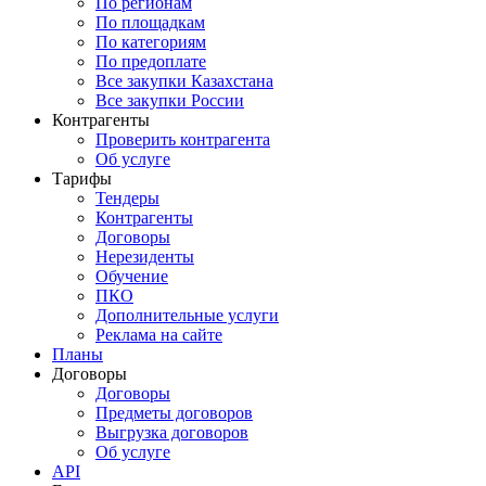
По регионам
По площадкам
По категориям
По предоплате
Все закупки Казахстана
Все закупки России
Контрагенты
Проверить контрагента
Об услуге
Тарифы
Тендеры
Контрагенты
Договоры
Нерезиденты
Обучение
ПКО
Дополнительные услуги
Реклама на сайте
Планы
Договоры
Договоры
Предметы договоров
Выгрузка договоров
Об услуге
API