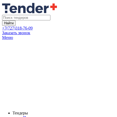
Найти
+7(727)318-76-09
Заказать звонок
Меню
Тендеры