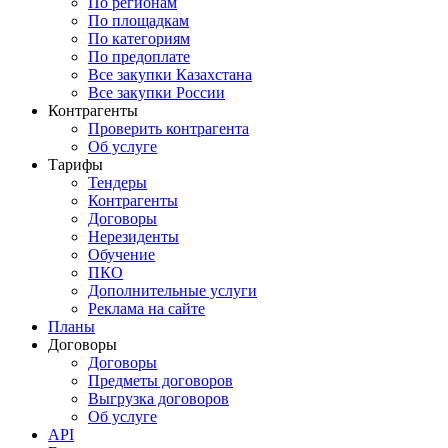
По регионам
По площадкам
По категориям
По предоплате
Все закупки Казахстана
Все закупки России
Контрагенты
Проверить контрагента
Об услуге
Тарифы
Тендеры
Контрагенты
Договоры
Нерезиденты
Обучение
ПКО
Дополнительные услуги
Реклама на сайте
Планы
Договоры
Договоры
Предметы договоров
Выгрузка договоров
Об услуге
API