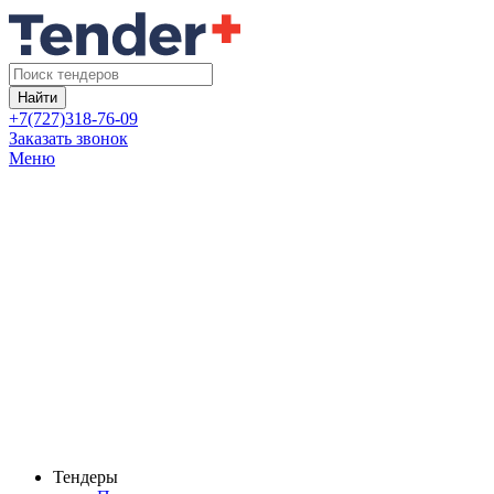
Найти
+7(727)318-76-09
Заказать звонок
Меню
Тендеры