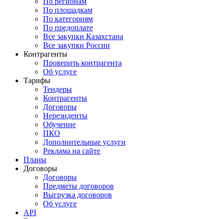
По регионам
По площадкам
По категориям
По предоплате
Все закупки Казахстана
Все закупки России
Контрагенты
Проверить контрагента
Об услуге
Тарифы
Тендеры
Контрагенты
Договоры
Нерезиденты
Обучение
ПКО
Дополнительные услуги
Реклама на сайте
Планы
Договоры
Договоры
Предметы договоров
Выгрузка договоров
Об услуге
API