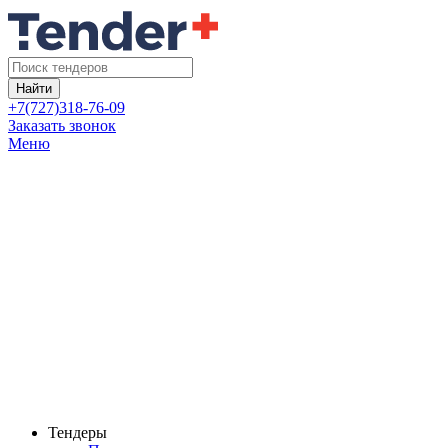
Найти
+7(727)318-76-09
Заказать звонок
Меню
Тендеры