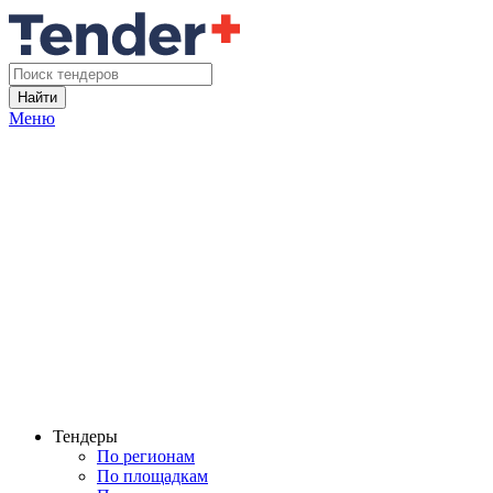
Найти
Меню
Тендеры
По регионам
По площадкам