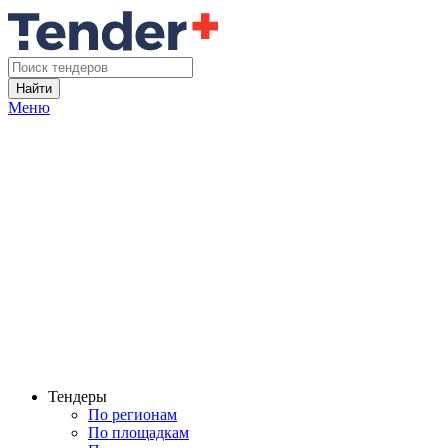
Найти
Меню
Тендеры
По регионам
По площадкам