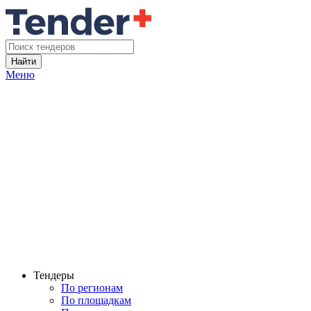
Найти
Меню
Тендеры
По регионам
По площадкам