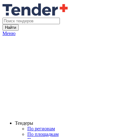
Найти
Меню
Тендеры
По регионам
По площадкам