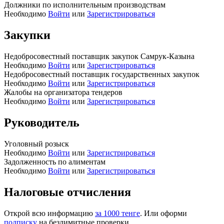
Должники по исполнительным производствам
Необходимо
Войти
или
Зарегистрироваться
Закупки
Недобросовестный поставщик закупок Самрук-Казына
Необходимо
Войти
или
Зарегистрироваться
Недобросовестный поставщик государственных закупок
Необходимо
Войти
или
Зарегистрироваться
Жалобы на организатора тендеров
Необходимо
Войти
или
Зарегистрироваться
Руководитель
Уголовный розыск
Необходимо
Войти
или
Зарегистрироваться
Задолженность по алиментам
Необходимо
Войти
или
Зарегистрироваться
Налоговые отчисления
Открой всю информацию
за 1000 тенге
. Или оформи
подписку
на безлимитные проверки