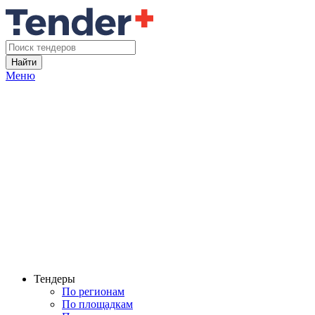
Найти
Меню
Тендеры
По регионам
По площадкам