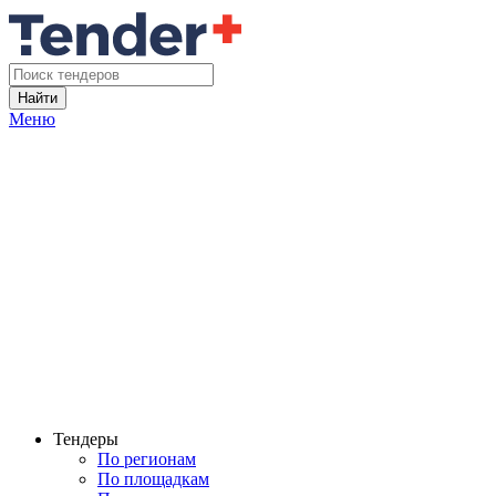
Найти
Меню
Тендеры
По регионам
По площадкам