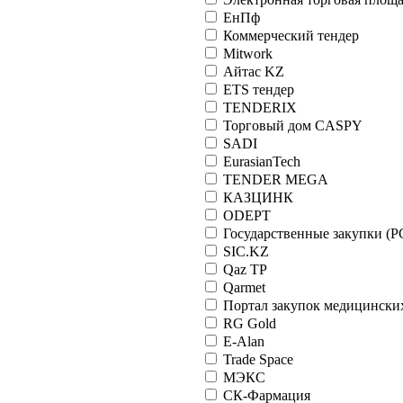
ЕнПф
Коммерческий тендер
Mitwork
Айтас KZ
ETS тендер
TENDERIX
Торговый дом CASPY
SADI
EurasianTech
TENDER MEGA
КАЗЦИНК
ODEPT
Государственные закупки (Р
SIC.KZ
Qaz TP
Qarmet
Портал закупок медицински
RG Gold
E-Alan
Trade Space
МЭКС
СК-Фармация