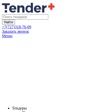
Найти
+7(727)318-76-09
Заказать звонок
Меню
Тендеры