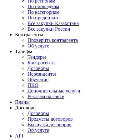
По регионам
По площадкам
По категориям
По предоплате
Все закупки Казахстана
Все закупки России
Контрагенты
Проверить контрагента
Об услуге
Тарифы
Тендеры
Контрагенты
Договоры
Нерезиденты
Обучение
ПКО
Дополнительные услуги
Реклама на сайте
Планы
Договоры
Договоры
Предметы договоров
Выгрузка договоров
Об услуге
API