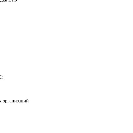
С)
х организаций