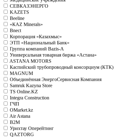
СЕВКАЗЭНЕРГО
KAZETS
Beeline
«КАZ Minerals»
Bnect
Корпорация «Казахмыс»
ЭТП «Национальный Банк»
Группа компаний Bazis-A
Универсальная товарная биржа «Астана»
ASTANA MOTORS
Каспийский трубопроводный консорциум (КТК)
MAGNUM
Объединённая ЭнергоСервисная Компания
Samruk Kazyna Store
TS Online.KZ
Integra Construction
ГЧП
OMarket.kz
Air Astana
B2M
Урихтау Оперейтинг
QAZTORG