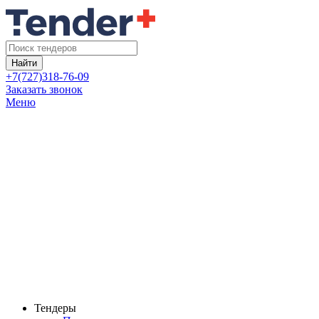
Найти
+7(727)318-76-09
Заказать звонок
Меню
Тендеры