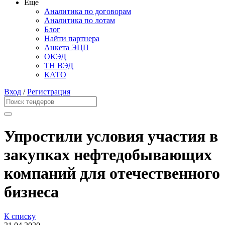
Еще
Аналитика по договорам
Аналитика по лотам
Блог
Найти партнера
Анкета ЭЦП
ОКЭД
ТН ВЭД
КАТО
Вход
/
Регистрация
Упростили условия участия в
закупках нефтедобывающих
компаний для отечественного
бизнеса
К списку