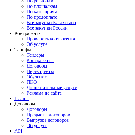
По регионам
По площадкам
По категориям
По предоплате
Все закупки Казахстана
Все закупки России
Контрагенты
Проверить контрагента
Об услуге
Тарифы
Тендеры
Контрагенты
Договоры
Нерезиденты
Обучение
ПКО
Дополнительные услуги
Реклама на сайте
Планы
Договоры
Договоры
Предметы договоров
Выгрузка договоров
Об услуге
API