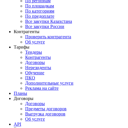
По регионам
По площадкам
По категориям
По предоплате
Все закупки Казахстана
Все закупки России
Контрагенты
Проверить контрагента
Об услуге
Тарифы
Тендеры
Контрагенты
Договоры
Нерезиденты
Обучение
ПКО
Дополнительные услуги
Реклама на сайте
Планы
Договоры
Договоры
Предметы договоров
Выгрузка договоров
Об услуге
API