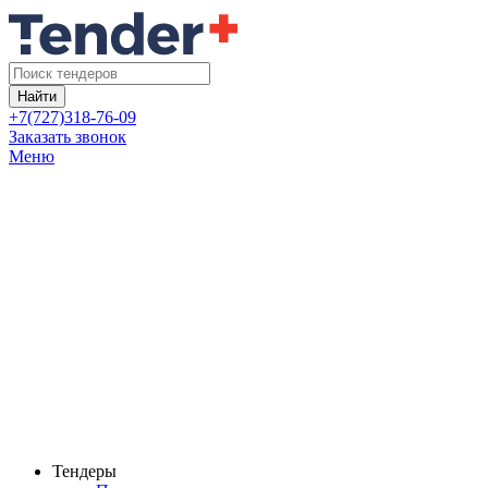
Найти
+7(727)318-76-09
Заказать звонок
Меню
Тендеры