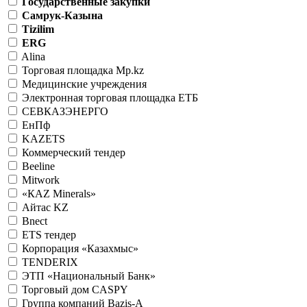
Государственные закупки
Самрук-Казына
Tizilim
ERG
Alina
Торговая площадка Mp.kz
Медицинские учреждения
Электронная торговая площадка ЕТБ
СЕВКАЗЭНЕРГО
ЕнПф
KAZETS
Коммерческий тендер
Beeline
Mitwork
«КАZ Minerals»
Айтас KZ
Bnect
ETS тендер
Корпорация «Казахмыс»
TENDERIX
ЭТП «Национальный Банк»
Торговый дом CASPY
Группа компаний Bazis-A