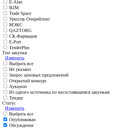
E-Alan
B2M
Trade Space
Урихтау Оперейтинг
МЭКС
QAZTORG
СК-Фармация
E-Port
TenderPlus
Тип закупки
Изменить
Выбрать все
Не указано
Запрос ценовых предложений
Открытый конкурс
Аукцион
Из одного источника по несостоявшимся закупкам
Тендер
Статус
Изменить
Выбрать все
Опубликован
Обсуждение