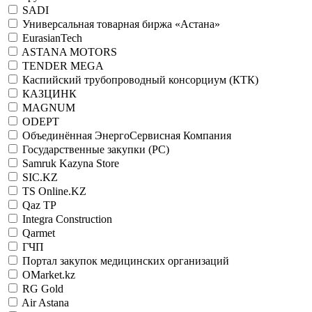
SADI
Универсальная товарная биржа «Астана»
EurasianTech
ASTANA MOTORS
TENDER MEGA
Каспийский трубопроводный консорциум (КТК)
КАЗЦИНК
MAGNUM
ODEPT
Объединённая ЭнергоСервисная Компания
Государственные закупки (РС)
Samruk Kazyna Store
SIC.KZ
TS Online.KZ
Qaz TP
Integra Construction
Qarmet
ГЧП
Портал закупок медицинских организаций
OMarket.kz
RG Gold
Air Astana