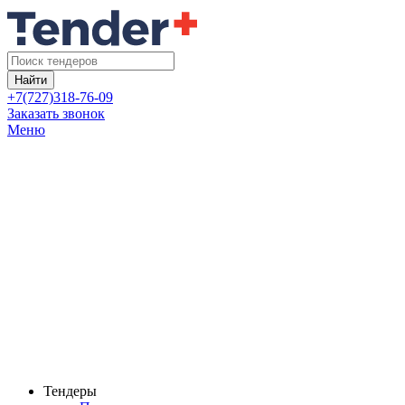
Найти
+7(727)318-76-09
Заказать звонок
Меню
Тендеры