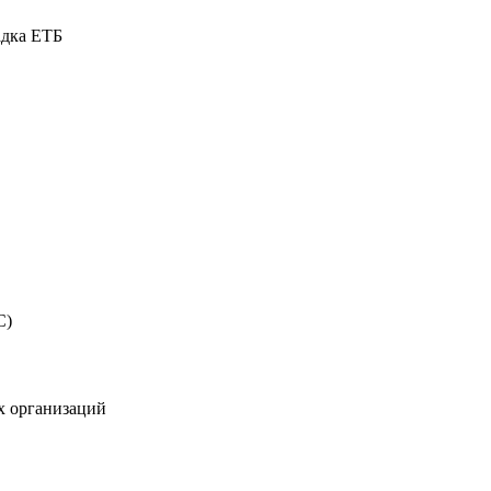
адка ЕТБ
С)
х организаций