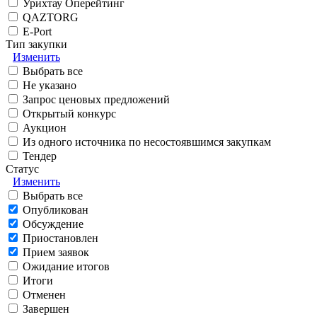
Урихтау Оперейтинг
QAZTORG
E-Port
Тип закупки
Изменить
Выбрать все
Не указано
Запрос ценовых предложений
Открытый конкурс
Аукцион
Из одного источника по несостоявшимся закупкам
Тендер
Статус
Изменить
Выбрать все
Опубликован
Обсуждение
Приостановлен
Прием заявок
Ожидание итогов
Итоги
Отменен
Завершен