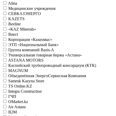
Alina
Медицинские учреждения
СЕВКАЗЭНЕРГО
KAZETS
Beeline
«КАZ Minerals»
Bnect
Корпорация «Казахмыс»
ЭТП «Национальный Банк»
Группа компаний Bazis-A
Универсальная товарная биржа «Астана»
ASTANA MOTORS
Каспийский трубопроводный консорциум (КТК)
MAGNUM
Объединённая ЭнергоСервисная Компания
Samruk Kazyna Store
TS Online.KZ
Integra Construction
ГЧП
OMarket.kz
Air Astana
B2M