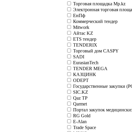
Торговая площадка Mp.kz
Электронная торговая площ
ЕнПф
Коммерческий тендер
Mitwork
Айтас KZ
ETS тендер
TENDERIX
Торговый дом CASPY
SADI
EurasianTech
TENDER MEGA
КАЗЦИНК
ODEPT
Государственные закупки (Р
SIC.KZ
Qaz TP
Qarmet
Портал закупок медицински
RG Gold
E-Alan
Trade Space