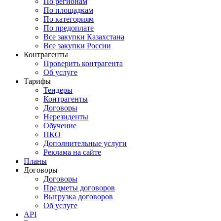
По регионам
По площадкам
По категориям
По предоплате
Все закупки Казахстана
Все закупки России
Контрагенты
Проверить контрагента
Об услуге
Тарифы
Тендеры
Контрагенты
Договоры
Нерезиденты
Обучение
ПКО
Дополнительные услуги
Реклама на сайте
Планы
Договоры
Договоры
Предметы договоров
Выгрузка договоров
Об услуге
API