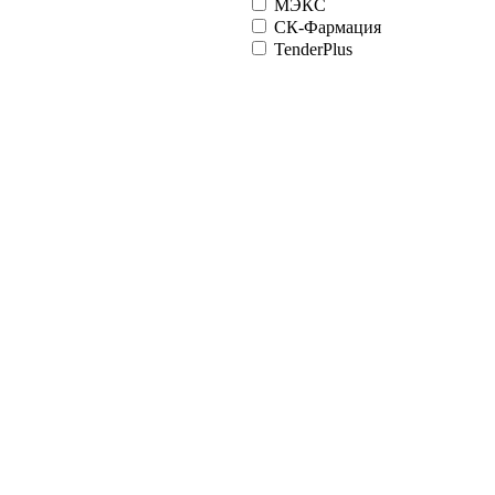
МЭКС
СК-Фармация
TenderPlus