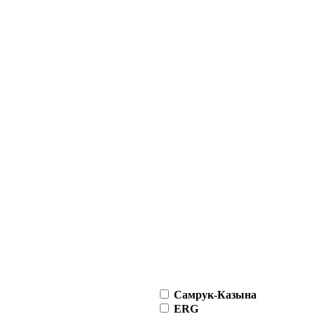
Самрук-Казына
ERG