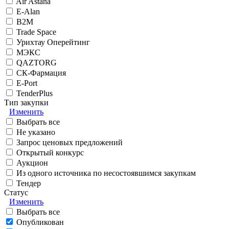
Air Astana
E-Alan
B2M
Trade Space
Урихтау Оперейтинг
МЭКС
QAZTORG
СК-Фармация
E-Port
TenderPlus
Тип закупки
Изменить
Выбрать все
Не указано
Запрос ценовых предложений
Открытый конкурс
Аукцион
Из одного источника по несостоявшимся закупкам
Тендер
Статус
Изменить
Выбрать все
Опубликован