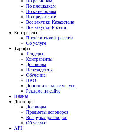
По регионам
По площадкам
По категориям
По предоплате
Все закупки Казахстана
Все закупки России
Контрагенты
Проверить контрагента
Об услуге
Тарифы
Тендеры
Контрагенты
Договоры
Нерезиденты
Обучение
ПКО
Дополнительные услуги
Реклама на сайте
Планы
Договоры
Договоры
Предметы договоров
Выгрузка договоров
Об услуге
API