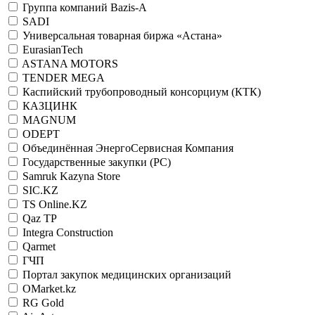
Группа компаний Bazis-A
SADI
Универсальная товарная биржа «Астана»
EurasianTech
ASTANA MOTORS
TENDER MEGA
Каспийский трубопроводный консорциум (КТК)
КАЗЦИНК
MAGNUM
ODEPT
Объединённая ЭнергоСервисная Компания
Государственные закупки (РС)
Samruk Kazyna Store
SIC.KZ
TS Online.KZ
Qaz TP
Integra Construction
Qarmet
ГЧП
Портал закупок медицинских организаций
OMarket.kz
RG Gold