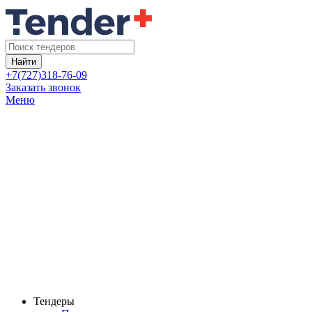
Найти
+7(727)318-76-09
Заказать звонок
Меню
Тендеры