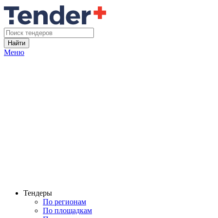
Найти
Меню
Тендеры
По регионам
По площадкам