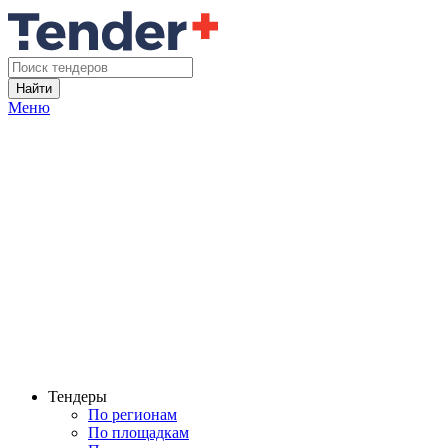
Найти
Меню
Тендеры
По регионам
По площадкам