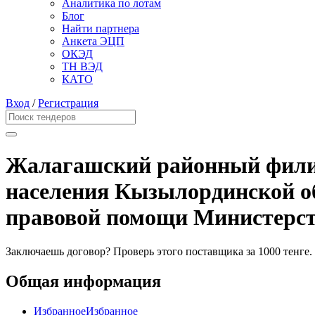
Аналитика по лотам
Блог
Найти партнера
Анкета ЭЦП
ОКЭД
ТН ВЭД
КАТО
Вход
/
Регистрация
Жалагашский районный филиа
населения Кызылординской о
правовой помощи Министерст
Заключаешь договор? Проверь этого поставщика
за 1000 тенге.
Общая информация
Избранное
Избранное