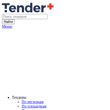
Найти
Меню
Тендеры
По регионам
По площадкам