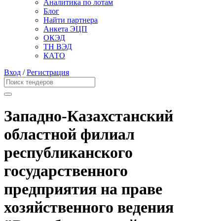
Аналитика по лотам
Блог
Найти партнера
Анкета ЭЦП
ОКЭД
ТН ВЭД
КАТО
Вход
/
Регистрация
Западно-Казахстанский
областной филиал
республиканского
государственного
предприятия на праве
хозяйственного ведения