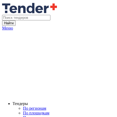
Найти
Меню
Тендеры
По регионам
По площадкам