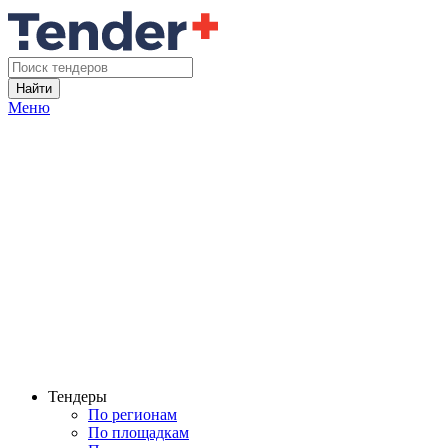
Найти
Меню
Тендеры
По регионам
По площадкам