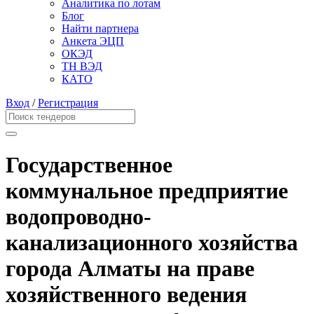
Аналитика по лотам
Блог
Найти партнера
Анкета ЭЦП
ОКЭД
ТН ВЭД
КАТО
Вход
/
Регистрация
Государственное
коммунальное предприятие
водопроводно-
канализационного хозяйства
города Алматы на праве
хозяйственного ведения