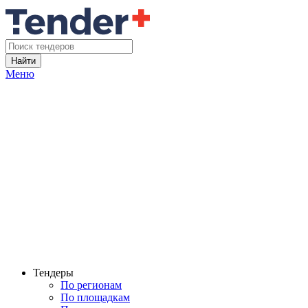
Найти
Меню
Тендеры
По регионам
По площадкам