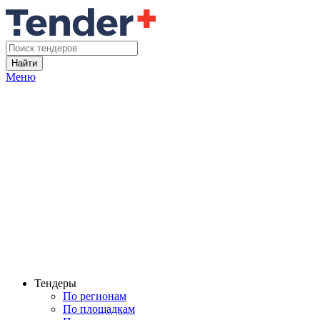
Найти
Меню
Тендеры
По регионам
По площадкам