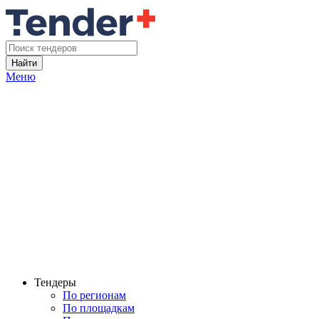
Найти
Меню
Тендеры
По регионам
По площадкам