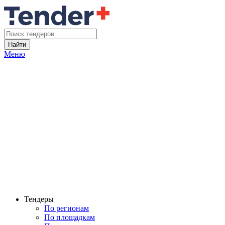
Найти
Меню
Тендеры
По регионам
По площадкам