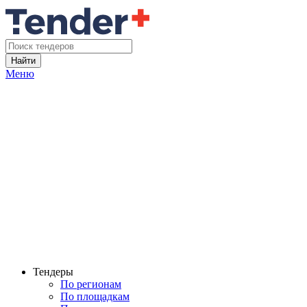
Найти
Меню
Тендеры
По регионам
По площадкам