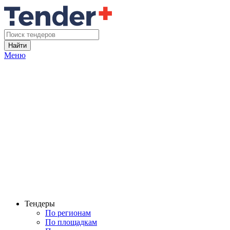
Найти
Меню
Тендеры
По регионам
По площадкам