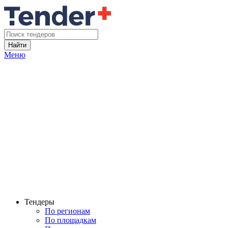
Найти
Меню
Тендеры
По регионам
По площадкам