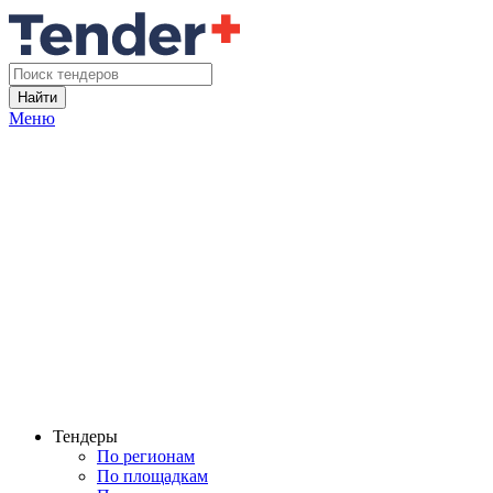
Найти
Меню
Тендеры
По регионам
По площадкам