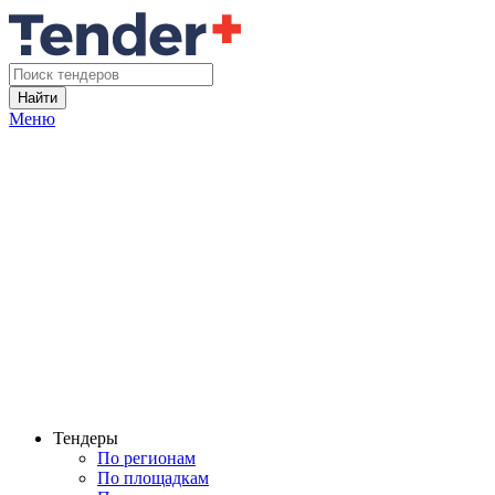
Найти
Меню
Тендеры
По регионам
По площадкам