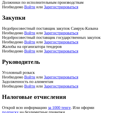
Должники по исполнительным производствам
Необходимо
Войти
или
Зарегистрироваться
Закупки
Недобросовестный поставщик закупок Самрук-Казына
Необходимо
Войти
или
Зарегистрироваться
Недобросовестный поставщик государственных закупок
Необходимо
Войти
или
Зарегистрироваться
Жалобы на организатора тендеров
Необходимо
Войти
или
Зарегистрироваться
Руководитель
Уголовный розыск
Необходимо
Войти
или
Зарегистрироваться
Задолженность по алиментам
Необходимо
Войти
или
Зарегистрироваться
Налоговые отчисления
Открой всю информацию
за 1000 тенге
. Или оформи
подписку
на безлимитные проверки