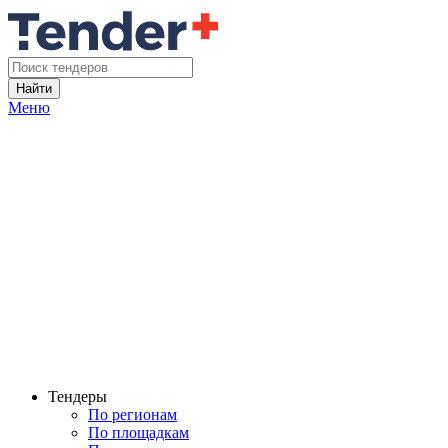
Найти
Меню
Тендеры
По регионам
По площадкам