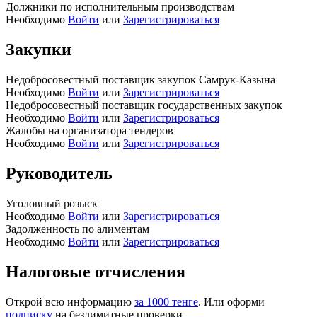
Должники по исполнительным производствам
Необходимо
Войти
или
Зарегистрироваться
Закупки
Недобросовестный поставщик закупок Самрук-Казына
Необходимо
Войти
или
Зарегистрироваться
Недобросовестный поставщик государственных закупок
Необходимо
Войти
или
Зарегистрироваться
Жалобы на организатора тендеров
Необходимо
Войти
или
Зарегистрироваться
Руководитель
Уголовный розыск
Необходимо
Войти
или
Зарегистрироваться
Задолженность по алиментам
Необходимо
Войти
или
Зарегистрироваться
Налоговые отчисления
Открой всю информацию
за 1000 тенге
. Или оформи
подписку
на безлимитные проверки