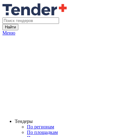
Найти
Меню
Тендеры
По регионам
По площадкам