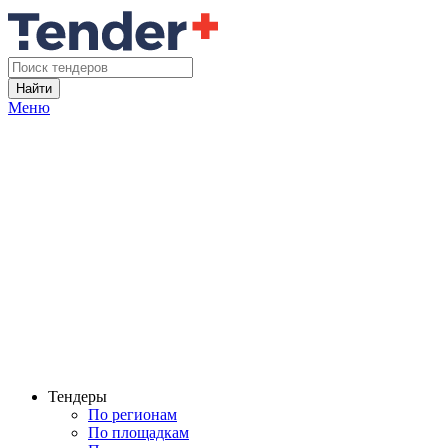
Найти
Меню
Тендеры
По регионам
По площадкам