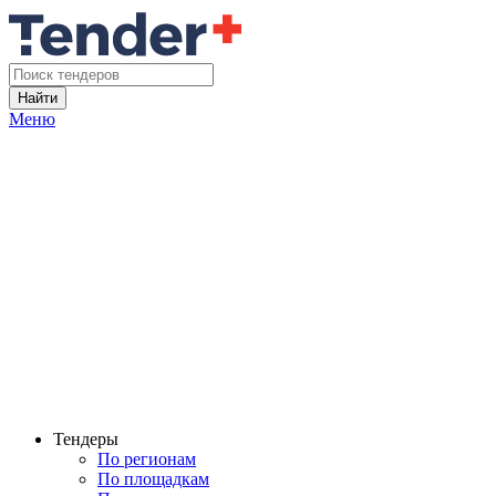
Найти
Меню
Тендеры
По регионам
По площадкам