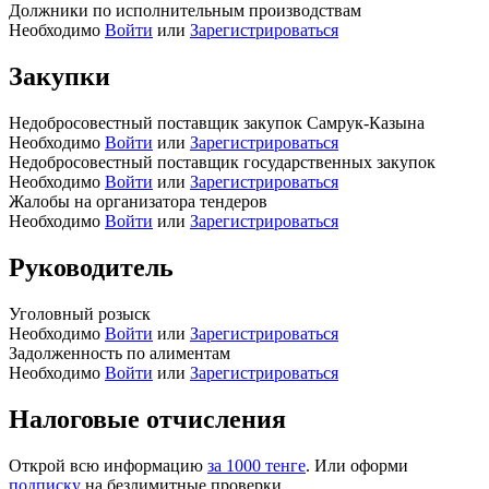
Должники по исполнительным производствам
Необходимо
Войти
или
Зарегистрироваться
Закупки
Недобросовестный поставщик закупок Самрук-Казына
Необходимо
Войти
или
Зарегистрироваться
Недобросовестный поставщик государственных закупок
Необходимо
Войти
или
Зарегистрироваться
Жалобы на организатора тендеров
Необходимо
Войти
или
Зарегистрироваться
Руководитель
Уголовный розыск
Необходимо
Войти
или
Зарегистрироваться
Задолженность по алиментам
Необходимо
Войти
или
Зарегистрироваться
Налоговые отчисления
Открой всю информацию
за 1000 тенге
. Или оформи
подписку
на безлимитные проверки