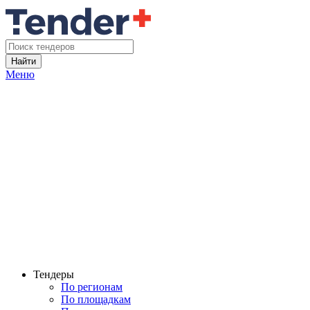
Найти
Меню
Тендеры
По регионам
По площадкам