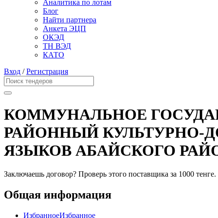
Аналитика по лотам
Блог
Найти партнера
Анкета ЭЦП
ОКЭД
ТН ВЭД
КАТО
Вход
/
Регистрация
КОММУНАЛЬНОЕ ГОСУДАР
РАЙОННЫЙ КУЛЬТУРНО-Д
ЯЗЫКОВ АБАЙСКОГО РАЙ
Заключаешь договор? Проверь этого поставщика
за 1000 тенге.
Общая информация
Избранное
Избранное