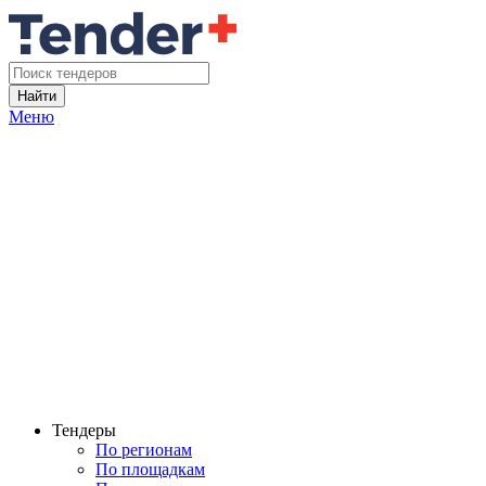
Найти
Меню
Тендеры
По регионам
По площадкам