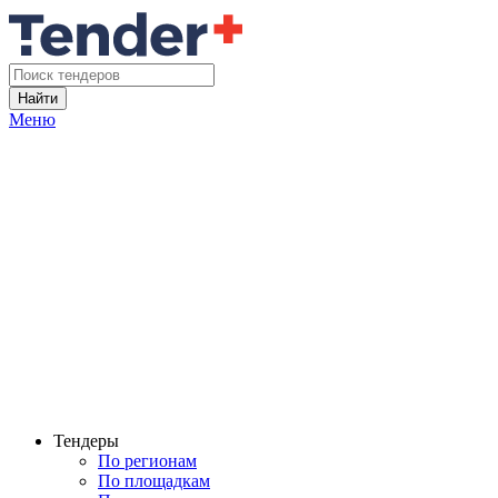
Найти
Меню
Тендеры
По регионам
По площадкам