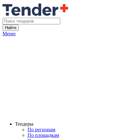
Найти
Меню
Тендеры
По регионам
По площадкам